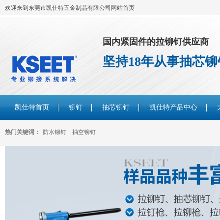
欢迎来到东莞市凯仕特五金制品有限公司网站首页
国内紧固件的拉铆钉供应商
坚持18年从事抽芯
凯仕特首页
铆钉
抽芯铆钉
凯仕特产品中心
热门关键词：
防水铆钉
抽空铆钉