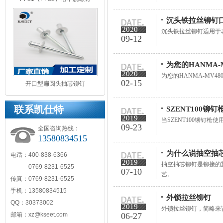
沉头铁拉丝铆钉
2020
沉头铁拉丝铆钉适用于
09-12
为您的HANMA
2020
为您的HANMA-MV
02-15
开口型扁圆头抽芯铆钉
联系凯仕特
SZENT100铆
2019
当SZENT100铆钉
09-23
全国咨询热线：
13580834515
为什么说抽空抽
电话：400-838-6366
2019
抽空抽芯铆钉是铆接的
0769-8231-6525
07-10
艺。
传真：0769-8231-6525
手机：13580834515
外锁拉丝铆钉
QQ：30373002
2019
外锁拉丝铆钉，简略来
邮箱：xz@kseet.com
06-27