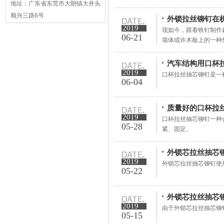
地址：广东省东莞市大朗镇大井头
顺兴三路6号
外锁拉丝铆钉在
2019
现如今，跟着铁钉制作
06-21
墙体或许木板上的一种
汽车结构用口杯
2019
口杯拉丝抽芯铆钉是一
06-04
质量好的口杯拉
2019
口杯拉丝抽芯铆钉一种
05-28
紧、固定。
外锁芯拉丝抽芯
2019
外锁芯拉丝抽芯铆钉使
05-22
外锁芯拉丝抽芯
2019
由于外锁芯拉丝抽芯铆
05-15